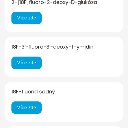
2-[18F]fluoro-2-deoxy-D-glukóza
Více zde
18F-3′-fluoro-3′-deoxy-thymidin
Více zde
18F-fluorid sodný
Více zde