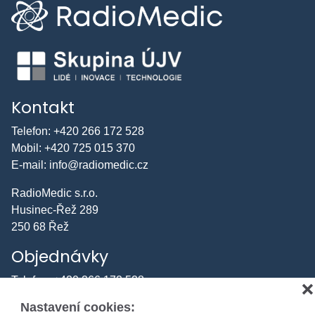
Kontakt
Telefon:
+420 266 172 528
Mobil:
+420 725 015 370
E-mail:
info@radiomedic.cz
RadioMedic s.r.o.
Husinec-Řež 289
250 68 Řež
Objednávky
Telefon:
+420 266 172 528
❌
Mobil:
+420 725 015 370
Nastavení cookies:
E-mail:
odbyt.rm@radiomedic.cz