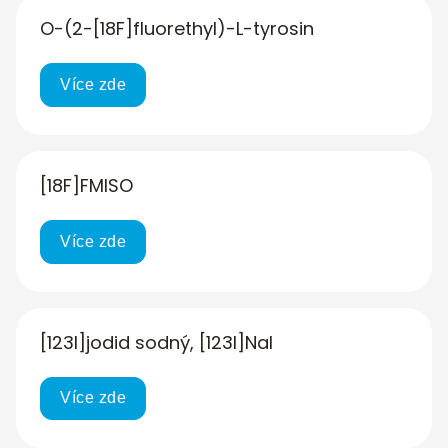
O-(2-[18F]fluorethyl)-L-tyrosin
Více zde
[18F]FMISO
Více zde
[123I]jodid sodný, [123I]NaI
Více zde