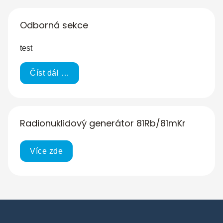
Odborná sekce
test
Číst dál …
Radionuklidový generátor 81Rb/81mKr
Více zde