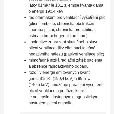
látky 81mKr je 13,1 s, emise kvanta gama
o energii 190,4 keV
radiofarmakum pro ventilační vyšetření plic
(plicní embolie, chronická obstrukční
choroba plicní, chronická bronchitida,
astma a bronchogenní karcinom)
spolehlivé zobrazení skutečného stavu
plicní ventilace díky eliminaci falešně
negativního nálezu (pasivní ventilace plic)
mimořádně nízká radiační zátěž pacienta
a absence radioaktivního odpadu
rozdíl v energii emitovaných kvant
gama 81mKr (190,4 keV) a 99mTc
(140,5 keV) umožňuje paralelní vyšetření
plicní ventilace a perfúze, které
je nejlepším dostupným diagnostickým
nástrojem plicní embolie