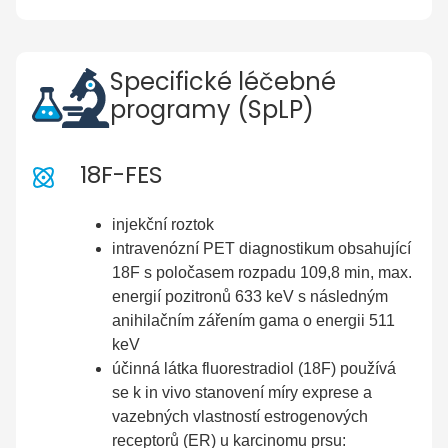
Specifické léčebné
programy (SpLP)
18F-FES
injekční roztok
intravenózní PET diagnostikum obsahující
18F s poločasem rozpadu 109,8 min, max.
energií pozitronů 633 keV s následným
anihilačním zářením gama o energii 511
keV
účinná látka fluorestradiol (18F) používá
se k in vivo stanovení míry exprese a
vazebných vlastností estrogenových
receptorů (ER) u karcinomu prsu: