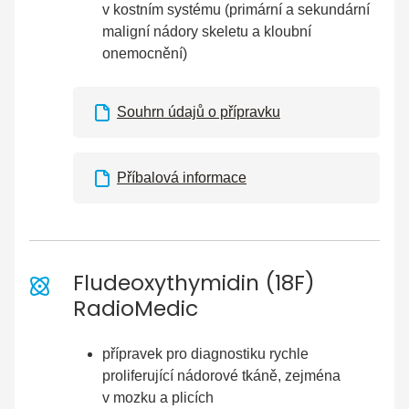
v kostním systému (primární a sekundární
maligní nádory skeletu a kloubní
onemocnění)
Souhrn údajů o přípravku
Příbalová informace
Fludeoxythymidin (18F)
RadioMedic
přípravek pro diagnostiku rychle
proliferující nádorové tkáně, zejména
v mozku a plicích