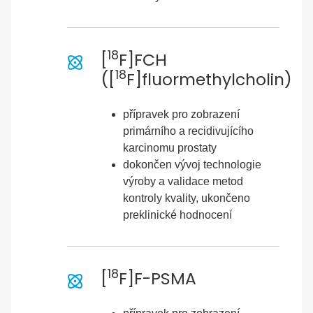
18
[
F]FCH
18
([
F]fluormethylcholin)
přípravek pro zobrazení
primárního a recidivujícího
karcinomu prostaty
dokončen vývoj technologie
výroby a validace metod
kontroly kvality, ukončeno
preklinické hodnocení
18
[
F]F-PSMA