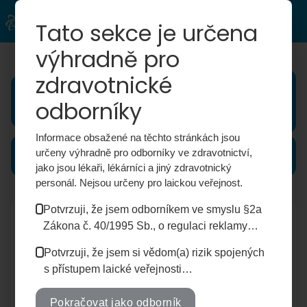
Tato sekce je určena
výhradně pro
zdravotnické
Specifické
Registrovaná
Registrovaná
léčebné
PET
SPECT
odborníky
programy
radiofarmaka
radiofarmaka
(SpLP)
Informace obsažené na těchto stránkách jsou
Vývoj
určeny výhradně pro odborníky ve zdravotnictví,
a výzkum
jako jsou lékaři, lékárníci a jiný zdravotnický
personál. Nejsou určeny pro laickou veřejnost.
Potvrzuji, že jsem odborníkem ve smyslu §2a
Registrovaná PET
Zákona č. 40/1995 Sb., o regulaci reklamy…
radiofarmaka
Potvrzuji, že jsem si vědom(a) rizik spojených
s přístupem laické veřejnosti…
Pokračovat jako odborník