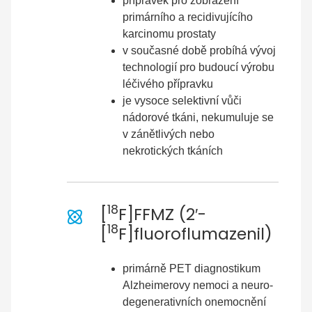
přípravek pro zobrazení
primárního a recidivujícího
karcinomu prostaty
v současné době probíhá vývoj
technologií pro budoucí výrobu
léčivého přípravku
je vysoce selektivní vůči
nádorové tkáni, nekumuluje se
v zánětlivých nebo
nekrotických tkáních
18
[
F]FFMZ (2′-
18
[
F]fluoroflumazenil)
primárně PET diagnostikum
Alzheimerovy nemoci a neuro-
degenerativních onemocnění