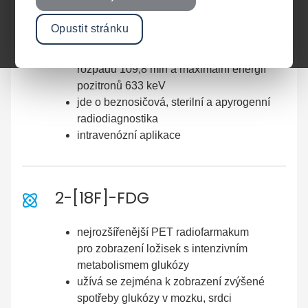
[18F]-PET radiofarmaka
Opustit stránku
označena nejrozšířenějším PET
radionuklidem 18F s poločasem
rozpadu 109,8 min a maximální energií
pozitronů 633 keV
jde o beznosičová, sterilní a apyrogenní
radiodiagnostika
intravenózní aplikace
2-[18F]-FDG
nejrozšířenější PET radiofarmakum
pro zobrazení ložisek s intenzivním
metabolismem glukózy
užívá se zejména k zobrazení zvýšené
spotřeby glukózy v mozku, srdci