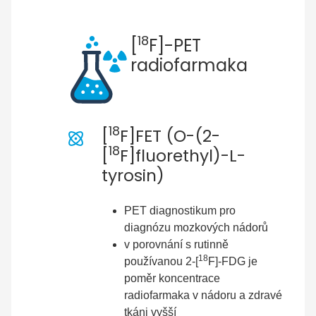
18
[
F]-PET
radiofarmaka
18
[
F]FET (O-(2-
18
[
F]fluorethyl)-L-
tyrosin)
PET diagnostikum pro
diagnózu mozkových nádorů
v porovnání s rutinně
18
používanou 2-[
F]-FDG je
poměr koncentrace
radiofarmaka v nádoru a zdravé
tkáni vyšší