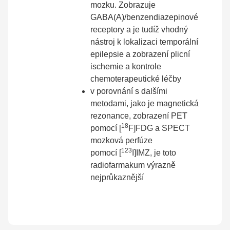
mozku. Zobrazuje
GABA(A)/benzendiazepinové
receptory a je tudíž vhodný
nástroj k lokalizaci temporální
epilepsie a zobrazení plicní
ischemie a kontrole
chemoterapeutické léčby
v porovnání s dalšími
metodami, jako je magnetická
rezonance, zobrazení PET
18
pomocí [
F]FDG a SPECT
mozková perfúze
123
pomocí [
I]IMZ, je toto
radiofarmakum výrazně
nejprůkaznější